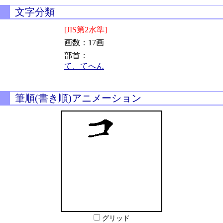
文字分類
[JIS第2水準]
画数：17画
部首：
て、てへん
筆順(書き順)アニメーション
グリッド