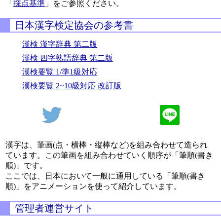
「
採点基準
」をご参照ください。
日本漢字検定協会の参考書
漢検 漢字辞典 第二版
漢検 四字熟語辞典 第二版
漢検要覧 1/準1級対応
漢検要覧 2~10級対応 改訂版
漢字は、筆画(点・横棒・縦棒など)を組み合わせて造られ
ています。この筆画を組み合わせていく順序が「筆順(書き
順)」です。
ここでは、日本において一般に通用している「筆順(書き
順)」をアニメーションを使って紹介しています。
管理者運営サイト