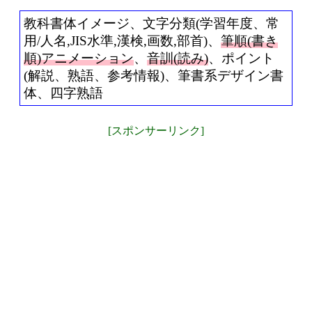
教科書体イメージ、文字分類(学習年度、常
用/人名,JIS水準,漢検,画数,部首)、
筆順(書き
順)アニメーション
、
音訓(読み)
、ポイント
(解説、熟語、参考情報)、筆書系デザイン書
体、四字熟語
[スポンサーリンク]