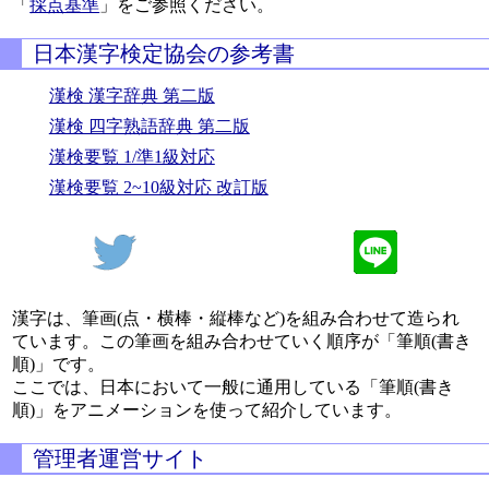
「
採点基準
」をご参照ください。
日本漢字検定協会の参考書
漢検 漢字辞典 第二版
漢検 四字熟語辞典 第二版
漢検要覧 1/準1級対応
漢検要覧 2~10級対応 改訂版
漢字は、筆画(点・横棒・縦棒など)を組み合わせて造られ
ています。この筆画を組み合わせていく順序が「筆順(書き
順)」です。
ここでは、日本において一般に通用している「筆順(書き
順)」をアニメーションを使って紹介しています。
管理者運営サイト