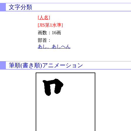
文字分類
[人名]
[JIS第1水準]
画数：16画
部首：
あし、あしへん
筆順(書き順)アニメーション