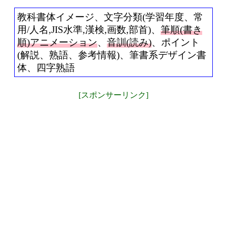
教科書体イメージ、文字分類(学習年度、常
用/人名,JIS水準,漢検,画数,部首)、
筆順(書き
順)アニメーション
、
音訓(読み)
、ポイント
(解説、熟語、参考情報)、筆書系デザイン書
体、四字熟語
[スポンサーリンク]