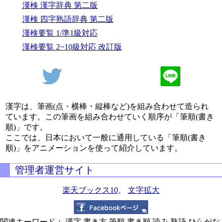
漢検 漢字辞典 第二版
漢検 四字熟語辞典 第二版
漢検要覧 1/準1級対応
漢検要覧 2~10級対応 改訂版
漢字は、筆画(点・横棒・縦棒など)を組み合わせて造られ
ています。この筆画を組み合わせていく順序が「筆順(書き
順)」です。
ここでは、日本において一般に通用している「筆順(書き
順)」をアニメーションを使って紹介しています。
管理者運営サイト
楽天ブックス10
、
文字拡大
関連キーワード： 漢字,書き方,筆順,書き順,読み,熟語,ひらがな,