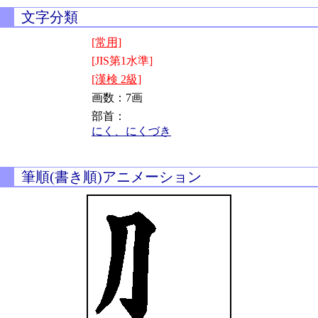
文字分類
[常用]
[JIS第1水準]
[漢検 2級]
画数：7画
部首：
にく、にくづき
筆順(書き順)アニメーション