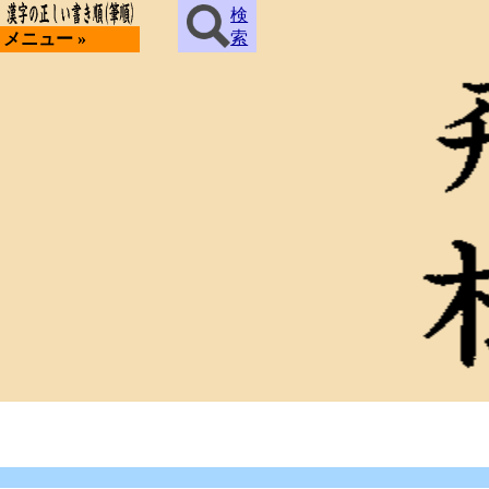
検
索
メニュー »