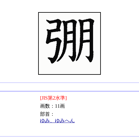
[JIS第2水準]
画数：11画
部首：
ゆみ、ゆみへん