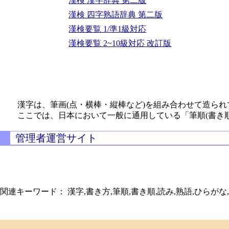
漢検 漢字辞典 第二版
漢検 四字熟語辞典 第二版
漢検要覧 1/準1級対応
漢検要覧 2~10級対応 改訂版
漢字は、筆画(点・横棒・縦棒など)を組み合わせて造られ
ここでは、日本において一般に通用している「筆順(書き
管理者運営サイト
関連キーワード： 漢字,書き方,筆順,書き順,読み,熟語,ひらがな