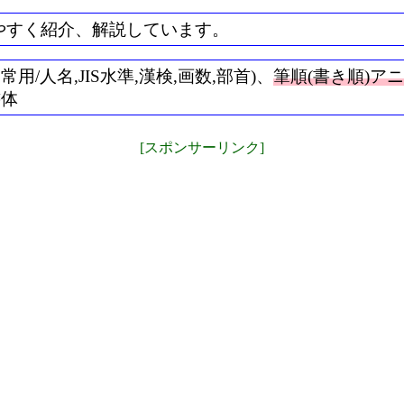
やすく紹介、解説しています。
/人名,JIS水準,漢検,画数,部首)、
筆順(書き順)ア
書体
[スポンサーリンク]