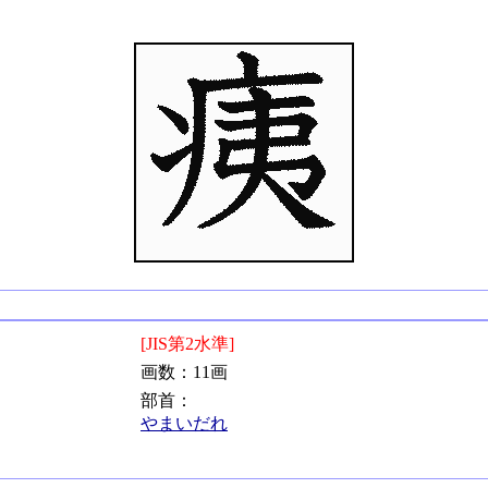
[JIS第2水準]
画数：11画
部首：
やまいだれ