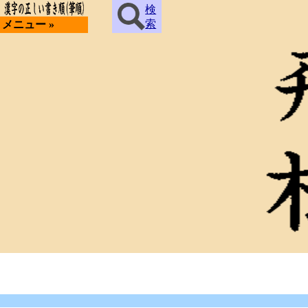
検
索
メニュー »