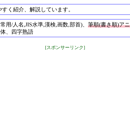
やすく紹介、解説しています。
/人名,JIS水準,漢検,画数,部首)、
筆順(書き順)ア
書体、四字熟語
[スポンサーリンク]