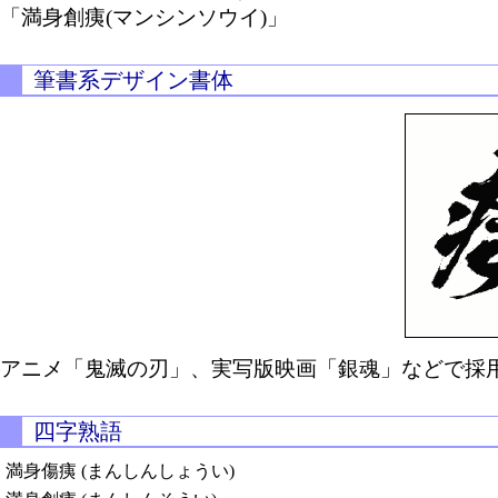
「満身創痍(マンシンソウイ)」
筆書系デザイン書体
アニメ「鬼滅の刃」、実写版映画「銀魂」などで採用
四字熟語
満身傷痍 (まんしんしょうい)