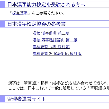
日本漢字能力検定を受験される方へ
「
採点基準
」をご参照ください。
日本漢字検定協会の参考書
漢検 漢字辞典 第二版
漢検 四字熟語辞典 第二版
漢検要覧 1/準1級対応
漢検要覧 2~10級対応 改訂版
漢字は、筆画(点・横棒・縦棒など)を組み合わせて造られ
ここでは、日本において一般に通用している「筆順(書き
管理者運営サイト