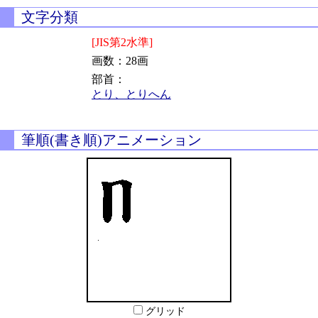
文字分類
[JIS第2水準]
画数：28画
部首：
とり、とりへん
筆順(書き順)アニメーション
グリッド