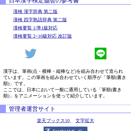
日本漢字検定協会の参考書
漢検 漢字辞典 第二版
漢検 四字熟語辞典 第二版
漢検要覧 1/準1級対応
漢検要覧 2~10級対応 改訂版
漢字は、筆画(点・横棒・縦棒など)を組み合わせて造られ
ています。この筆画を組み合わせていく順序が「筆順(書き
順)」です。
ここでは、日本において一般に通用している「筆順(書き
順)」をアニメーションを使って紹介しています。
管理者運営サイト
楽天ブックス10
、
文字拡大