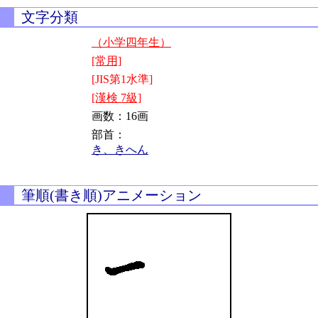
文字分類
（小学四年生）
[常用]
[JIS第1水準]
[漢検 7級]
画数：16画
部首：
き、きへん
筆順(書き順)アニメーション