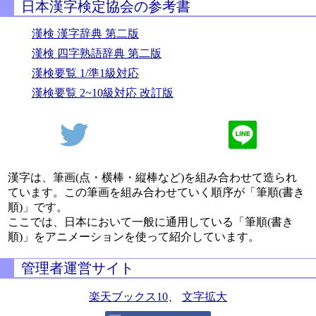
日本漢字検定協会の参考書
漢検 漢字辞典 第二版
漢検 四字熟語辞典 第二版
漢検要覧 1/準1級対応
漢検要覧 2~10級対応 改訂版
漢字は、筆画(点・横棒・縦棒など)を組み合わせて造られ
ています。この筆画を組み合わせていく順序が「筆順(書き
順)」です。
ここでは、日本において一般に通用している「筆順(書き
順)」をアニメーションを使って紹介しています。
管理者運営サイト
楽天ブックス10
、
文字拡大