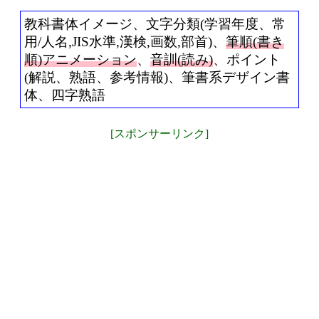
教科書体イメージ、文字分類(学習年度、常
用/人名,JIS水準,漢検,画数,部首)、
筆順(書き
順)アニメーション
、
音訓(読み)
、ポイント
(解説、熟語、参考情報)、筆書系デザイン書
体、四字熟語
[スポンサーリンク]