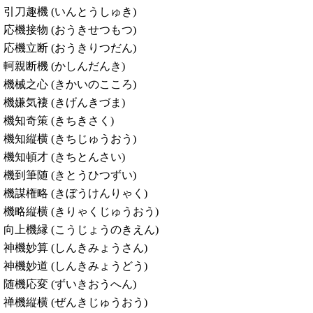
引刀趣機 (いんとうしゅき)
応機接物 (おうきせつもつ)
応機立断 (おうきりつだん)
軻親断機 (かしんだんき)
機械之心 (きかいのこころ)
機嫌気褄 (きげんきづま)
機知奇策 (きちきさく)
機知縦横 (きちじゅうおう)
機知頓才 (きちとんさい)
機到筆随 (きとうひつずい)
機謀権略 (きぼうけんりゃく)
機略縦横 (きりゃくじゅうおう)
向上機縁 (こうじょうのきえん)
神機妙算 (しんきみょうさん)
神機妙道 (しんきみょうどう)
随機応変 (ずいきおうへん)
禅機縦横 (ぜんきじゅうおう)