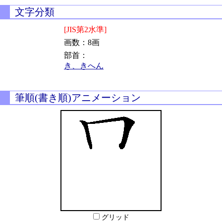
文字分類
[JIS第2水準]
画数：8画
部首：
き、きへん
筆順(書き順)アニメーション
グリッド