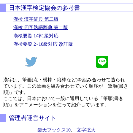
日本漢字検定協会の参考書
漢検 漢字辞典 第二版
漢検 四字熟語辞典 第二版
漢検要覧 1/準1級対応
漢検要覧 2~10級対応 改訂版
漢字は、筆画(点・横棒・縦棒など)を組み合わせて造られ
ています。この筆画を組み合わせていく順序が「筆順(書き
順)」です。
ここでは、日本において一般に通用している「筆順(書き
順)」をアニメーションを使って紹介しています。
管理者運営サイト
楽天ブックス10
、
文字拡大