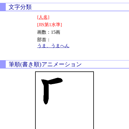
文字分類
[人名]
[JIS第1水準]
画数：15画
部首：
うま、うまへん
筆順(書き順)アニメーション