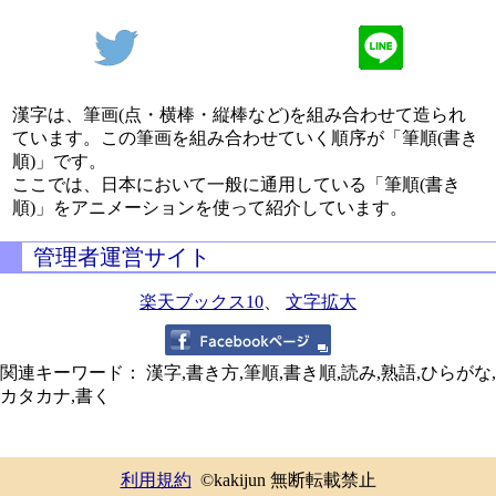
漢字は、筆画(点・横棒・縦棒など)を組み合わせて造られ
ています。この筆画を組み合わせていく順序が「筆順(書き
順)」です。
ここでは、日本において一般に通用している「筆順(書き
順)」をアニメーションを使って紹介しています。
管理者運営サイト
楽天ブックス10
、
文字拡大
関連キーワード： 漢字,書き方,筆順,書き順,読み,熟語,ひらがな,
カタカナ,書く
利用規約
©kakijun 無断転載禁止