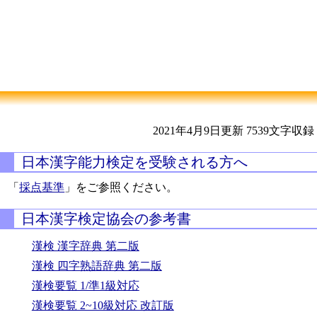
2021年4月9日更新
7539文字収録
日本漢字能力検定を受験される方へ
「
採点基準
」をご参照ください。
日本漢字検定協会の参考書
漢検 漢字辞典 第二版
漢検 四字熟語辞典 第二版
漢検要覧 1/準1級対応
漢検要覧 2~10級対応 改訂版