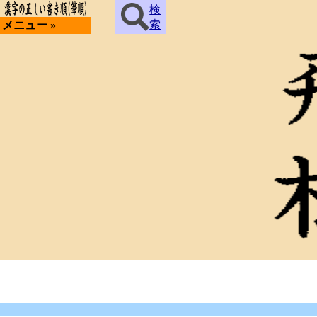
検
索
メニュー »