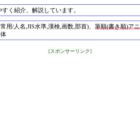
やすく紹介、解説しています。
/人名,JIS水準,漢検,画数,部首)、
筆順(書き順)ア
書体
[スポンサーリンク]