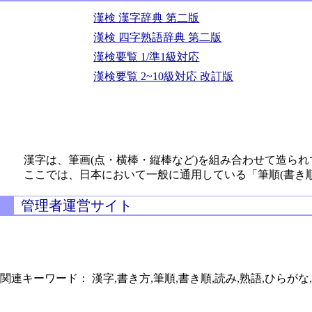
漢検 漢字辞典 第二版
漢検 四字熟語辞典 第二版
漢検要覧 1/準1級対応
漢検要覧 2~10級対応 改訂版
漢字は、筆画(点・横棒・縦棒など)を組み合わせて造られ
ここでは、日本において一般に通用している「筆順(書き
管理者運営サイト
関連キーワード： 漢字,書き方,筆順,書き順,読み,熟語,ひらがな