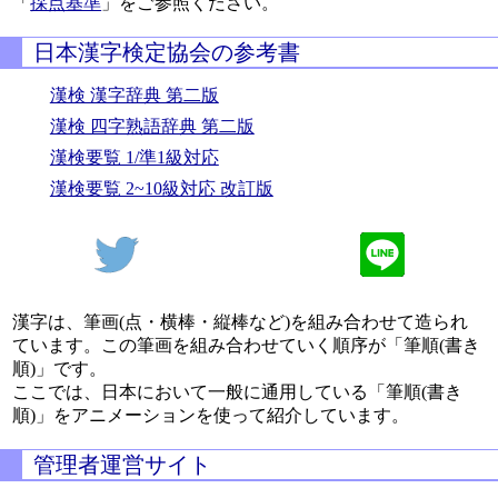
「
採点基準
」をご参照ください。
日本漢字検定協会の参考書
漢検 漢字辞典 第二版
漢検 四字熟語辞典 第二版
漢検要覧 1/準1級対応
漢検要覧 2~10級対応 改訂版
漢字は、筆画(点・横棒・縦棒など)を組み合わせて造られ
ています。この筆画を組み合わせていく順序が「筆順(書き
順)」です。
ここでは、日本において一般に通用している「筆順(書き
順)」をアニメーションを使って紹介しています。
管理者運営サイト