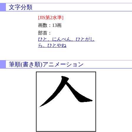
文字分類
[JIS第2水準]
画数：13画
部首：
ひと、にんべん、ひとがし
ら、ひとやね
筆順(書き順)アニメーション