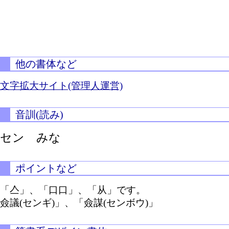
他の書体など
文字拡大サイト(管理人運営)
音訓(読み)
セン みな
ポイントなど
「亼」、「口口」、「从」です。
僉議(センギ)」、「僉謀(センボウ)」