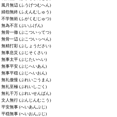
風月無辺 (ふうげつむへん)
婦怨無終 (ふえんむしゅう)
不学無術 (ふがくむじゅつ)
無為不言 (ぶいふげん)
無骨一徹 (ぶこついってつ)
無骨一辺 (ぶこついっぺん)
無精打彩 (ぶしょうださい)
無事息災 (ぶじそくさい)
無事太平 (ぶじたいへい)
無事平安 (ぶじへいあん)
無事平穏 (ぶじへいおん)
無礼傲慢 (ぶれいごうまん)
無礼至極 (ぶれいしごく)
無礼千万 (ぶれいせんばん)
文人無行 (ぶんじんむこう)
平安無事 (へいあんぶじ)
平穏無事 (へいおんぶじ)