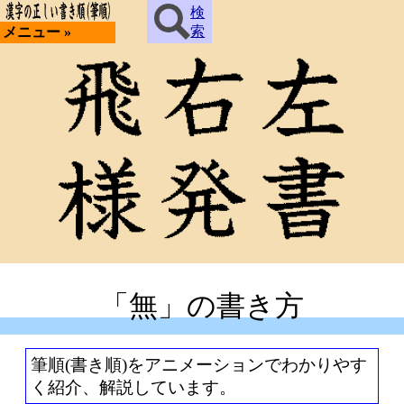
検
索
メニュー »
「無」の書き方
筆順(書き順)をアニメーションでわかりやす
く紹介、解説しています。