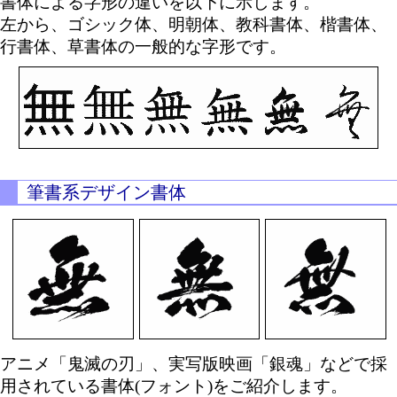
書体による字形の違いを以下に示します。
左から、ゴシック体、明朝体、教科書体、楷書体、
行書体、草書体の一般的な字形です。
筆書系デザイン書体
アニメ「鬼滅の刃」、実写版映画「銀魂」などで採
用されている書体(フォント)をご紹介します。