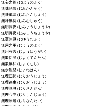
無妄之福 (むぼうのふく)
無味乾燥 (むみかんそう)
無味単調 (むみたんちょう)
無味無臭 (むみむしゅう)
無明長夜 (むみょうじょうや)
無明長夜 (むみょうぢょうや)
無憂無風 (むゆうむふう)
無用之用 (むようのよう)
無用有害 (むようゆうがい)
無欲恬淡 (むよくてんたん)
無欲無私 (むよくむし)
無余涅槃 (むよねはん)
無理圧状 (むりおうじょう)
無理往生 (むりおうじょう)
無理算段 (むりさんだん)
無理心中 (むりしんじゅう)
無理難題 (むりなんだい)