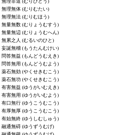
無理非道 (むりひどう)
無理無体 (むりむたい)
無理無法 (むりむほう)
無量無数 (むりょうむすう)
無量無辺 (むりょうむへん)
無累之人 (むるいのひと)
妄誕無稽 (もうたんむけい)
問答無益 (もんどうむえき)
問答無用 (もんどうむよう)
薬石無効 (やくせきむこう)
薬石無功 (やくせきむこう)
有害無益 (ゆうがいむえき)
有害無用 (ゆうがいむよう)
有口無行 (ゆうこうむこう)
有厚無厚 (ゆうこうむこう)
有始無終 (ゆうしむしゅう)
融通無碍 (ゆうずうむげ)
融通無礙 (ゆうずうむげ)