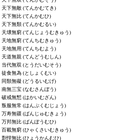
天下無敵 (てんかむてき)
天下無比 (てんかむひ)
天下無類 (てんかむるい)
天壌無窮 (てんじょうむきゅう)
天地無窮 (てんちむきゅう)
天地無用 (てんちむよう)
天道無親 (てんどうむしん)
当代無双 (とうだいむそう)
徒食無為 (としょくむい)
同類無礙 (どうるいむげ)
南無三宝 (なむさんぼう)
破戒無慙 (はかいむざん)
叛服無常 (はんぷくむじょう)
万寿無疆 (ばんじゅむきょう)
万邦無比 (ばんぽうむひ)
百載無窮 (ひゃくさいむきゅう)
剽悍無比 (ひょうかんむひ)