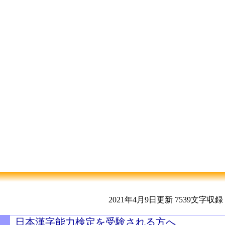
2021年4月9日更新
7539文字収録
日本漢字能力検定を受験される方へ