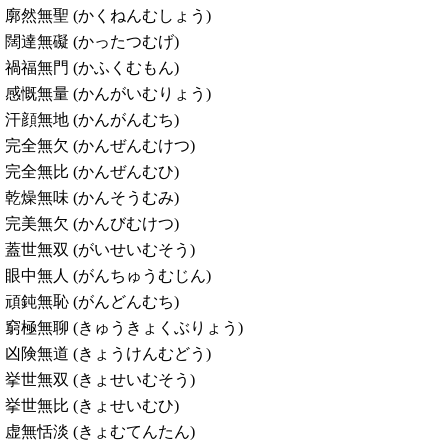
廓然無聖 (かくねんむしょう)
闊達無礙 (かったつむげ)
禍福無門 (かふくむもん)
感慨無量 (かんがいむりょう)
汗顔無地 (かんがんむち)
完全無欠 (かんぜんむけつ)
完全無比 (かんぜんむひ)
乾燥無味 (かんそうむみ)
完美無欠 (かんびむけつ)
蓋世無双 (がいせいむそう)
眼中無人 (がんちゅうむじん)
頑鈍無恥 (がんどんむち)
窮極無聊 (きゅうきょくぶりょう)
凶険無道 (きょうけんむどう)
挙世無双 (きょせいむそう)
挙世無比 (きょせいむひ)
虚無恬淡 (きょむてんたん)