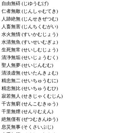
自由無碍 (じゆうむげ)
仁者無敵 (じんしゃむてき)
人跡絶無 (じんせきぜつむ)
人畜無害 (じんちくむがい)
水火無情 (すいかむじょう)
水清無魚 (すいせいむぎょ)
生死無常 (せいしむじょう)
清浄無垢 (せいじょうむく)
聖人無夢 (せいじんむむ)
清淡虚無 (せいたんきょむ)
精忠無二 (せいちゅうむに)
精忠無比 (せいちゅうむひ)
寂若無人 (せきじゃくむじん)
千古無窮 (せんこむきゅう)
千里無煙 (せんりむえん)
絶無僅有 (ぜつむきんゆう)
息災無事 (そくさいぶじ)