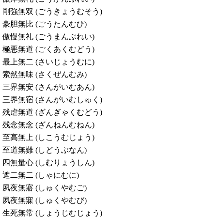
剛強無双 (ごうきょうむそう)
豪胆無比 (ごうたんむひ)
傲慢無礼 (ごうまんぶれい)
極悪無道 (ごくあくむどう)
最上無二 (さいじょうむに)
索然無味 (さくぜんむみ)
三界無安 (さんがいむあん)
三界無宿 (さんがいむしゅく)
残虐無道 (ざんぎゃくむどう)
残念無念 (ざんねんむねん)
至高無上 (しこうむじょう)
至道無難 (しどうぶなん)
四無量心 (しむりょうしん)
遮二無二 (しゃにむに)
夙夜無寤 (しゅくやむご)
夙夜無寐 (しゅくやむび)
生死無常 (しょうじむじょう)