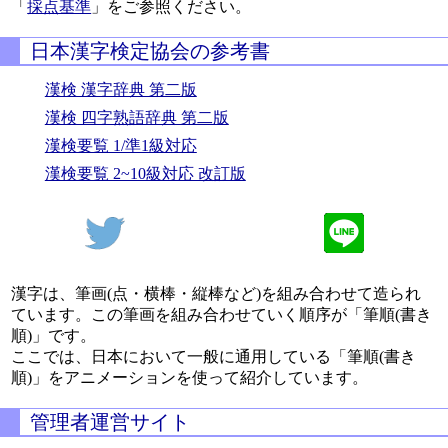
「
採点基準
」をご参照ください。
日本漢字検定協会の参考書
漢検 漢字辞典 第二版
漢検 四字熟語辞典 第二版
漢検要覧 1/準1級対応
漢検要覧 2~10級対応 改訂版
漢字は、筆画(点・横棒・縦棒など)を組み合わせて造られ
ています。この筆画を組み合わせていく順序が「筆順(書き
順)」です。
ここでは、日本において一般に通用している「筆順(書き
順)」をアニメーションを使って紹介しています。
管理者運営サイト