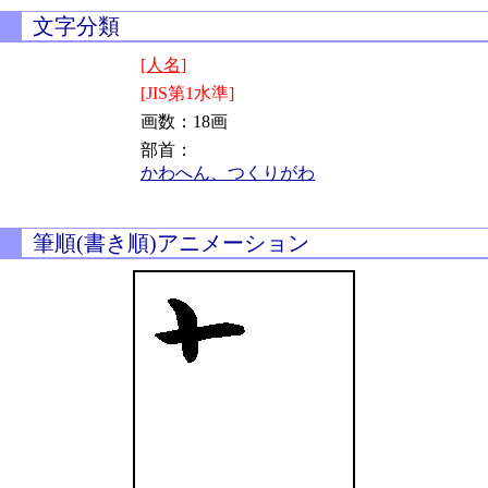
文字分類
[人名]
[JIS第1水準]
画数：18画
部首：
かわへん、つくりがわ
筆順(書き順)アニメーション