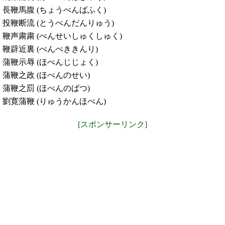
長鞭馬腹 (ちょうべんばふく)
投鞭断流 (とうべんだんりゅう)
鞭声粛粛 (べんせいしゅくしゅく)
鞭辟近裏 (べんぺききんり)
蒲鞭示辱 (ほべんじじょく)
蒲鞭之政 (ほべんのせい)
蒲鞭之罰 (ほべんのばつ)
劉寛蒲鞭 (りゅうかんほべん)
[スポンサーリンク]