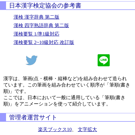
日本漢字検定協会の参考書
漢検 漢字辞典 第二版
漢検 四字熟語辞典 第二版
漢検要覧 1/準1級対応
漢検要覧 2~10級対応 改訂版
漢字は、筆画(点・横棒・縦棒など)を組み合わせて造られ
ています。この筆画を組み合わせていく順序が「筆順(書き
順)」です。
ここでは、日本において一般に通用している「筆順(書き
順)」をアニメーションを使って紹介しています。
管理者運営サイト
楽天ブックス10
、
文字拡大