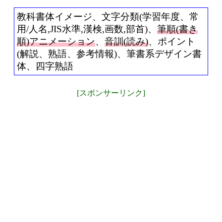
教科書体イメージ、文字分類(学習年度、常
用/人名,JIS水準,漢検,画数,部首)、
筆順(書き
順)アニメーション
、
音訓(読み)
、ポイント
(解説、熟語、参考情報)、筆書系デザイン書
体、四字熟語
[スポンサーリンク]