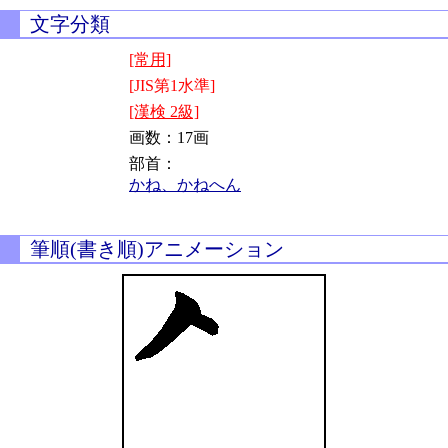
文字分類
[常用]
[JIS第1水準]
[漢検 2級]
画数：17画
部首：
かね、かねへん
筆順(書き順)アニメーション