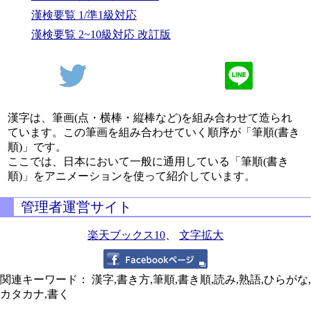
漢検要覧 1/準1級対応
漢検要覧 2~10級対応 改訂版
漢字は、筆画(点・横棒・縦棒など)を組み合わせて造られ
ています。この筆画を組み合わせていく順序が「筆順(書き
順)」です。
ここでは、日本において一般に通用している「筆順(書き
順)」をアニメーションを使って紹介しています。
管理者運営サイト
楽天ブックス10
、
文字拡大
関連キーワード： 漢字,書き方,筆順,書き順,読み,熟語,ひらがな,
カタカナ,書く