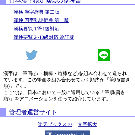
日本漢字検定協会の参考書
漢検 漢字辞典 第二版
漢検 四字熟語辞典 第二版
漢検要覧 1/準1級対応
漢検要覧 2~10級対応 改訂版
漢字は、筆画(点・横棒・縦棒など)を組み合わせて造られ
ています。この筆画を組み合わせていく順序が「筆順(書き
順)」です。
ここでは、日本において一般に通用している「筆順(書き
順)」をアニメーションを使って紹介しています。
管理者運営サイト
楽天ブックス10
、
文字拡大