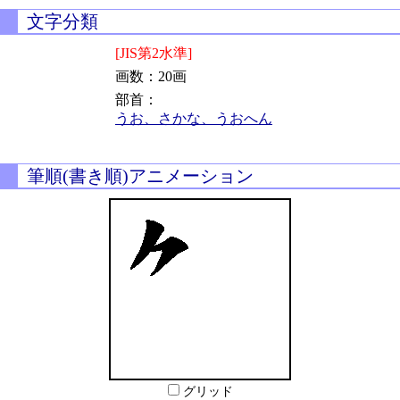
文字分類
[JIS第2水準]
画数：20画
部首：
うお、さかな、うおへん
筆順(書き順)アニメーション
グリッド