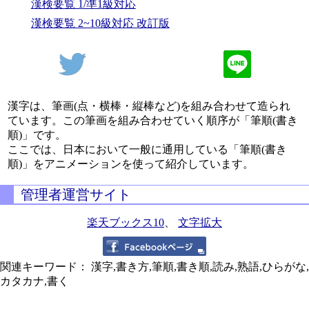
漢検要覧 1/準1級対応
漢検要覧 2~10級対応 改訂版
漢字は、筆画(点・横棒・縦棒など)を組み合わせて造られ
ています。この筆画を組み合わせていく順序が「筆順(書き
順)」です。
ここでは、日本において一般に通用している「筆順(書き
順)」をアニメーションを使って紹介しています。
管理者運営サイト
楽天ブックス10
、
文字拡大
関連キーワード： 漢字,書き方,筆順,書き順,読み,熟語,ひらがな,
カタカナ,書く