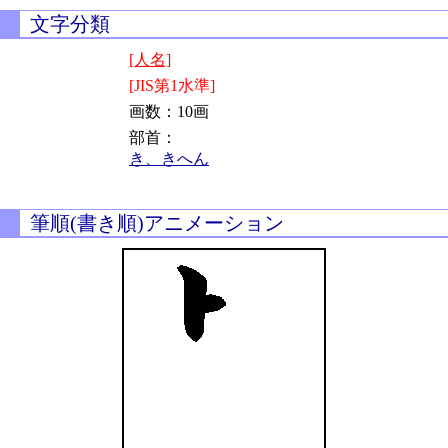
文字分類
[人名]
[JIS第1水準]
画数：10画
部首：
き、きへん
筆順(書き順)アニメーション