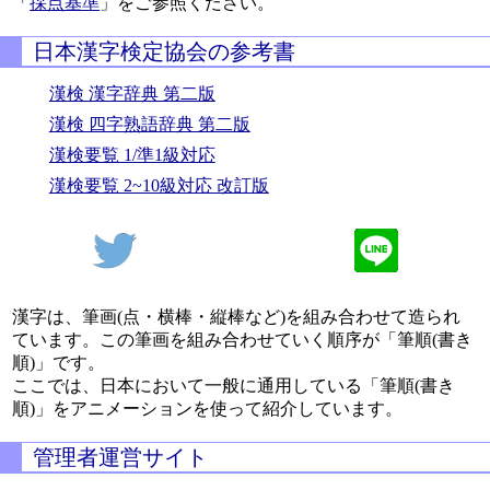
「
採点基準
」をご参照ください。
日本漢字検定協会の参考書
漢検 漢字辞典 第二版
漢検 四字熟語辞典 第二版
漢検要覧 1/準1級対応
漢検要覧 2~10級対応 改訂版
漢字は、筆画(点・横棒・縦棒など)を組み合わせて造られ
ています。この筆画を組み合わせていく順序が「筆順(書き
順)」です。
ここでは、日本において一般に通用している「筆順(書き
順)」をアニメーションを使って紹介しています。
管理者運営サイト