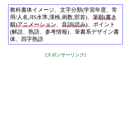
教科書体イメージ、文字分類(学習年度、常
用/人名,JIS水準,漢検,画数,部首)、
筆順(書き
順)アニメーション
、
音訓(読み)
、ポイント
(解説、熟語、参考情報)、筆書系デザイン書
体、四字熟語
[スポンサーリンク]