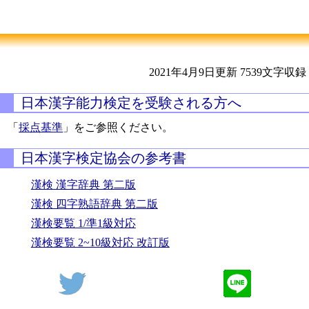
2021年4月9日更新
7539文字収録
日本漢字能力検定を受験される方へ
「
採点基準
」をご参照ください。
日本漢字検定協会の参考書
漢検 漢字辞典 第二版
漢検 四字熟語辞典 第二版
漢検要覧 1/準1級対応
漢検要覧 2~10級対応 改訂版