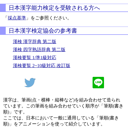
日本漢字能力検定を受験される方へ
「
採点基準
」をご参照ください。
日本漢字検定協会の参考書
漢検 漢字辞典 第二版
漢検 四字熟語辞典 第二版
漢検要覧 1/準1級対応
漢検要覧 2~10級対応 改訂版
漢字は、筆画(点・横棒・縦棒など)を組み合わせて造られ
ています。この筆画を組み合わせていく順序が「筆順(書き
順)」です。
ここでは、日本において一般に通用している「筆順(書き
順)」をアニメーションを使って紹介しています。