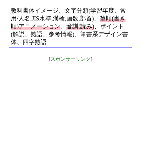
教科書体イメージ、文字分類(学習年度、常
用/人名,JIS水準,漢検,画数,部首)、
筆順(書き
順)アニメーション
、
音訓(読み)
、ポイント
(解説、熟語、参考情報)、筆書系デザイン書
体、四字熟語
[スポンサーリンク]