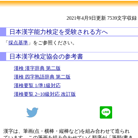
2021年4月9日更新
7539文字収録
日本漢字能力検定を受験される方へ
「
採点基準
」をご参照ください。
日本漢字検定協会の参考書
漢検 漢字辞典 第二版
漢検 四字熟語辞典 第二版
漢検要覧 1/準1級対応
漢検要覧 2~10級対応 改訂版
漢字は、筆画(点・横棒・縦棒など)を組み合わせて造られ
ています。この筆画を組み合わせていく順序が「筆順(書き