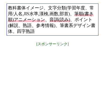
教科書体イメージ、文字分類(学習年度、常
用/人名,JIS水準,漢検,画数,部首)、
筆順(書き
順)アニメーション
、
音訓(読み)
、ポイント
(解説、熟語、参考情報)、筆書系デザイン書
体、四字熟語
[スポンサーリンク]