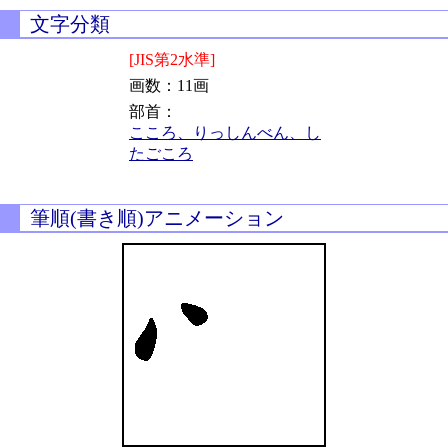
文字分類
[JIS第2水準]
画数：11画
部首：
こころ、りっしんべん、し
たごころ
筆順(書き順)アニメーション