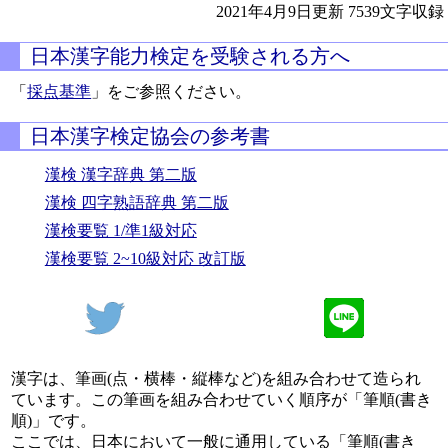
2021年4月9日更新
7539文字収録
日本漢字能力検定を受験される方へ
「
採点基準
」をご参照ください。
日本漢字検定協会の参考書
漢検 漢字辞典 第二版
漢検 四字熟語辞典 第二版
漢検要覧 1/準1級対応
漢検要覧 2~10級対応 改訂版
漢字は、筆画(点・横棒・縦棒など)を組み合わせて造られ
ています。この筆画を組み合わせていく順序が「筆順(書き
順)」です。
ここでは、日本において一般に通用している「筆順(書き