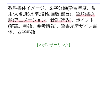
教科書体イメージ、文字分類(学習年度、常
用/人名,JIS水準,漢検,画数,部首)、
筆順(書き
順)アニメーション
、
音訓(読み)
、ポイント
(解説、熟語、参考情報)、筆書系デザイン書
体、四字熟語
[スポンサーリンク]