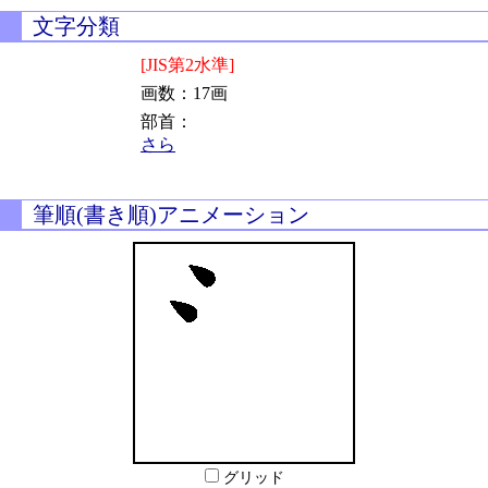
文字分類
[JIS第2水準]
画数：17画
部首：
さら
筆順(書き順)アニメーション
グリッド