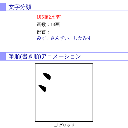
文字分類
[JIS第2水準]
画数：13画
部首：
みず、さんずい、したみず
筆順(書き順)アニメーション
グリッド