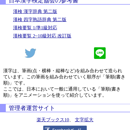
日本漢字検定協会の参考書
漢検 漢字辞典 第二版
漢検 四字熟語辞典 第二版
漢検要覧 1/準1級対応
漢検要覧 2~10級対応 改訂版
漢字は、筆画(点・横棒・縦棒など)を組み合わせて造られ
ています。この筆画を組み合わせていく順序が「筆順(書き
順)」です。
ここでは、日本において一般に通用している「筆順(書き
順)」をアニメーションを使って紹介しています。
管理者運営サイト
楽天ブックス10
、
文字拡大