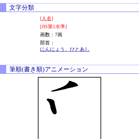
文字分類
[人名]
[JIS第1水準]
画数：7画
部首：
にんにょう、ひとあし
筆順(書き順)アニメーション