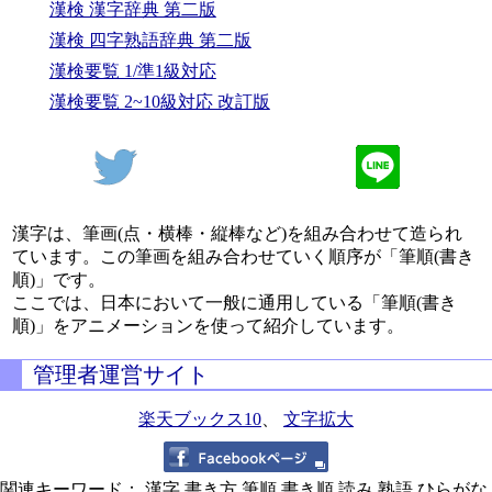
漢検 漢字辞典 第二版
漢検 四字熟語辞典 第二版
漢検要覧 1/準1級対応
漢検要覧 2~10級対応 改訂版
漢字は、筆画(点・横棒・縦棒など)を組み合わせて造られ
ています。この筆画を組み合わせていく順序が「筆順(書き
順)」です。
ここでは、日本において一般に通用している「筆順(書き
順)」をアニメーションを使って紹介しています。
管理者運営サイト
楽天ブックス10
、
文字拡大
関連キーワード： 漢字,書き方,筆順,書き順,読み,熟語,ひらがな,