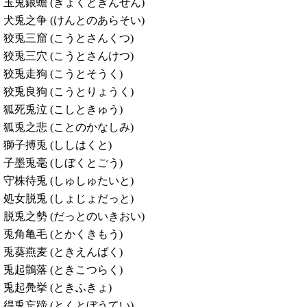
玉兎銀蟾 (ぎょくとぎんせん)
犬兎之争 (けんとのあらそい)
狡兎三窟 (こうとさんくつ)
狡兎三穴 (こうとさんけつ)
狡兎走狗 (こうとそうく)
狡兎良狗 (こうとりょうく)
狐死兎泣 (こしときゅう)
狐兎之悲 (ことのかなしみ)
獅子搏兎 (ししはくと)
子墨兎毫 (しぼくとごう)
守株待兎 (しゅしゅたいと)
処女脱兎 (しょじょだっと)
脱兎之勢 (だっとのいきおい)
兎角亀毛 (とかくきもう)
兎葵燕麦 (ときえんばく)
兎起鶻落 (ときこつらく)
兎起鳧挙 (ときふきょ)
得兎忘蹄 (とくとぼうてい)