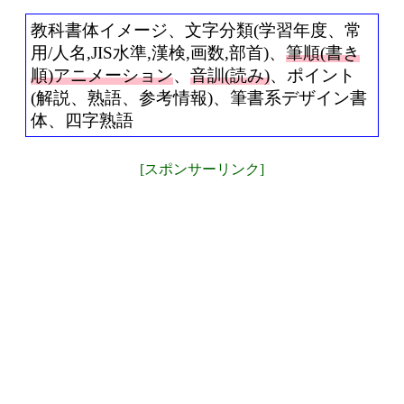
教科書体イメージ、文字分類(学習年度、常
用/人名,JIS水準,漢検,画数,部首)、
筆順(書き
順)アニメーション
、
音訓(読み)
、ポイント
(解説、熟語、参考情報)、筆書系デザイン書
体、四字熟語
[スポンサーリンク]