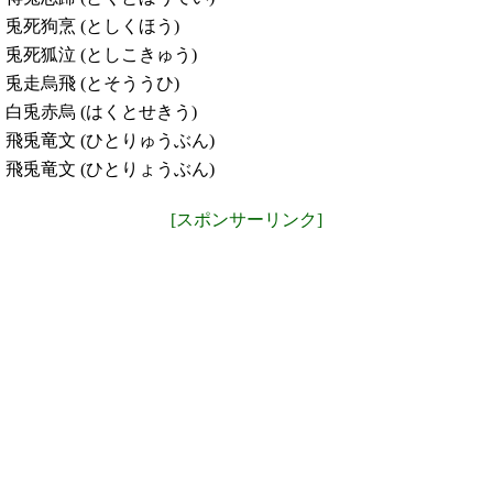
兎死狗烹 (としくほう)
兎死狐泣 (としこきゅう)
兎走烏飛 (とそううひ)
白兎赤烏 (はくとせきう)
飛兎竜文 (ひとりゅうぶん)
飛兎竜文 (ひとりょうぶん)
[スポンサーリンク]