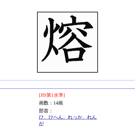
[JIS第1水準]
画数：14画
部首：
ひ、ひへん、れっか、れん
が