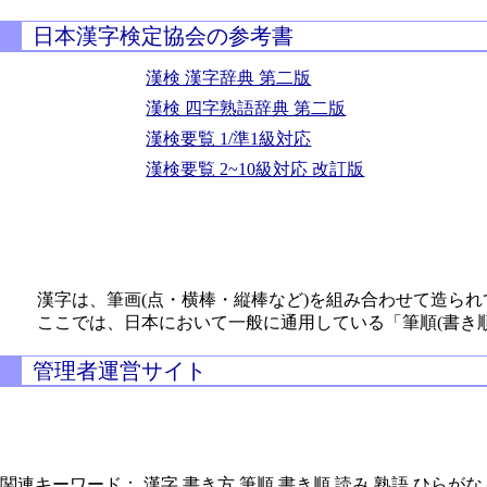
日本漢字検定協会の参考書
漢検 漢字辞典 第二版
漢検 四字熟語辞典 第二版
漢検要覧 1/準1級対応
漢検要覧 2~10級対応 改訂版
漢字は、筆画(点・横棒・縦棒など)を組み合わせて造られ
ここでは、日本において一般に通用している「筆順(書き
管理者運営サイト
関連キーワード： 漢字,書き方,筆順,書き順,読み,熟語,ひらがな