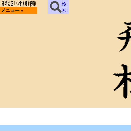
検
索
メニュー »