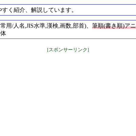
やすく紹介、解説しています。
/人名,JIS水準,漢検,画数,部首)、
筆順(書き順)ア
書体
[スポンサーリンク]