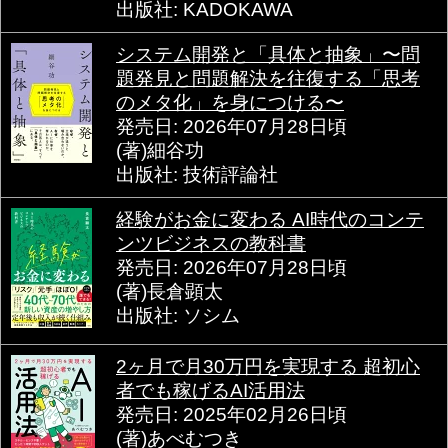
出版社: KADOKAWA
システム開発と「具体と抽象」〜問
題発見と問題解決を往復する「思考
のメタ化」を身につける〜
発売日: 2026年07月28日頃
(著)細谷功
出版社: 技術評論社
経験がお金に変わる AI時代のコンテ
ンツビジネスの教科書
発売日: 2026年07月28日頃
(著)長倉顕太
出版社: ソシム
2ヶ月で月30万円を実現する 超初心
者でも稼げるAI活用法
発売日: 2025年02月26日頃
(著)あべむつき