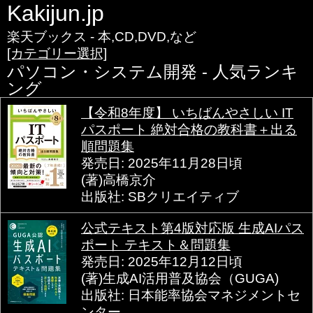
Kakijun.jp
楽天ブックス - 本,CD,DVD,など
[カテゴリー選択]
パソコン・システム開発 - 人気ランキ
ング
【令和8年度】 いちばんやさしい IT
パスポート 絶対合格の教科書＋出る
順問題集
発売日: 2025年11月28日頃
(著)高橋京介
出版社: SBクリエイティブ
公式テキスト第4版対応版 生成AIパス
ポート テキスト＆問題集
発売日: 2025年12月12日頃
(著)生成AI活用普及協会（GUGA)
出版社: 日本能率協会マネジメントセ
ンター