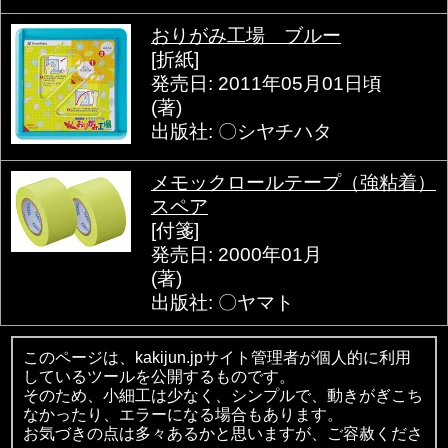
おりがみ工場 ブルー
[折紙]
発売日: 2011年05月01日頃
(著)
出版社: 〇シヤチハタ
メモックロールテープ（強粘着）
スペア
[付箋]
発売日: 2000年01月
(著)
出版社: 〇ヤマト
このページは、kakijun.jpサイト管理者が個人的に利用
しているツールを公開するものです。
そのため、小細工は少なく、シンプルで、動きがぎこち
なかったり、エラーになる場合もあります。
お気づきの点は多々あるかと思いますが、ご容赦くださ