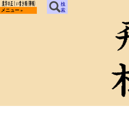
検
索
メニュー »