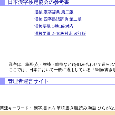
日本漢字検定協会の参考書
漢検 漢字辞典 第二版
漢検 四字熟語辞典 第二版
漢検要覧 1/準1級対応
漢検要覧 2~10級対応 改訂版
漢字は、筆画(点・横棒・縦棒など)を組み合わせて造られ
ここでは、日本において一般に通用している「筆順(書き
管理者運営サイト
関連キーワード： 漢字,書き方,筆順,書き順,読み,熟語,ひらがな