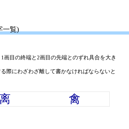
一覧)
1画目の終端と2画目の先端とのずれ具合を大き
する際にわざわざ離して書かなければならないと
离
禽