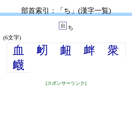
部首索引：「ち」(漢字一覧)
ち
(6文字)
血
衂
衄
衅
衆
衊
[スポンサーリンク]