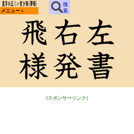
検
索
メニュー »
[スポンサーリンク]