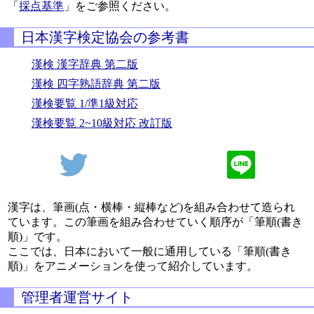
「
採点基準
」をご参照ください。
日本漢字検定協会の参考書
漢検 漢字辞典 第二版
漢検 四字熟語辞典 第二版
漢検要覧 1/準1級対応
漢検要覧 2~10級対応 改訂版
漢字は、筆画(点・横棒・縦棒など)を組み合わせて造られ
ています。この筆画を組み合わせていく順序が「筆順(書き
順)」です。
ここでは、日本において一般に通用している「筆順(書き
順)」をアニメーションを使って紹介しています。
管理者運営サイト