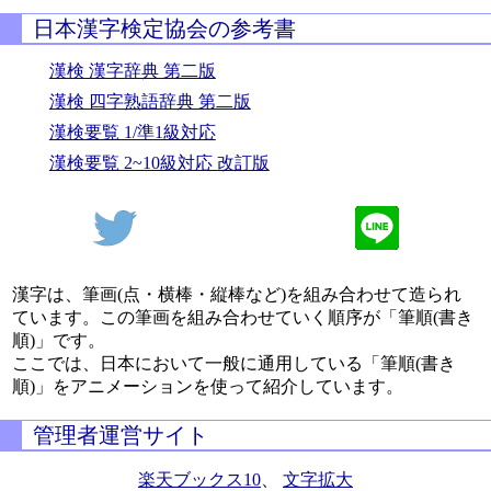
日本漢字検定協会の参考書
漢検 漢字辞典 第二版
漢検 四字熟語辞典 第二版
漢検要覧 1/準1級対応
漢検要覧 2~10級対応 改訂版
漢字は、筆画(点・横棒・縦棒など)を組み合わせて造られ
ています。この筆画を組み合わせていく順序が「筆順(書き
順)」です。
ここでは、日本において一般に通用している「筆順(書き
順)」をアニメーションを使って紹介しています。
管理者運営サイト
楽天ブックス10
、
文字拡大