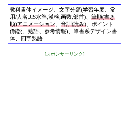
教科書体イメージ、文字分類(学習年度、常
用/人名,JIS水準,漢検,画数,部首)、
筆順(書き
順)アニメーション
、
音訓(読み)
、ポイント
(解説、熟語、参考情報)、筆書系デザイン書
体、四字熟語
[スポンサーリンク]