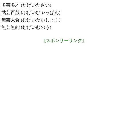
多芸多才 (たげいたさい)
武芸百般 (ぶげいひゃっぱん)
無芸大食 (むげいたいしょく)
無芸無能 (むげいむのう)
[スポンサーリンク]