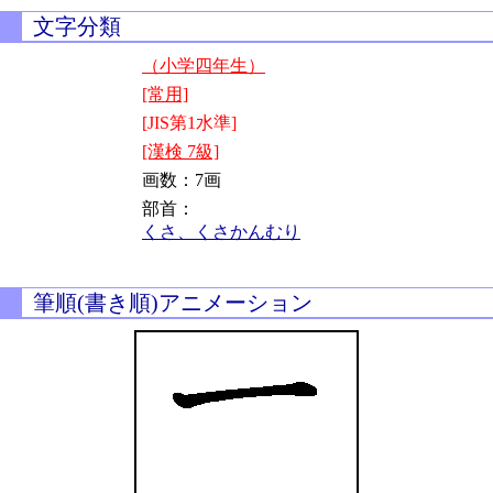
文字分類
（小学四年生）
[常用]
[JIS第1水準]
[漢検 7級]
画数：7画
部首：
くさ、くさかんむり
筆順(書き順)アニメーション