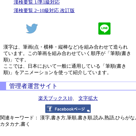
漢検要覧 1/準1級対応
漢検要覧 2~10級対応 改訂版
漢字は、筆画(点・横棒・縦棒など)を組み合わせて造られ
ています。この筆画を組み合わせていく順序が「筆順(書き
順)」です。
ここでは、日本において一般に通用している「筆順(書き
順)」をアニメーションを使って紹介しています。
管理者運営サイト
楽天ブックス10
、
文字拡大
関連キーワード： 漢字,書き方,筆順,書き順,読み,熟語,ひらがな,
カタカナ,書く