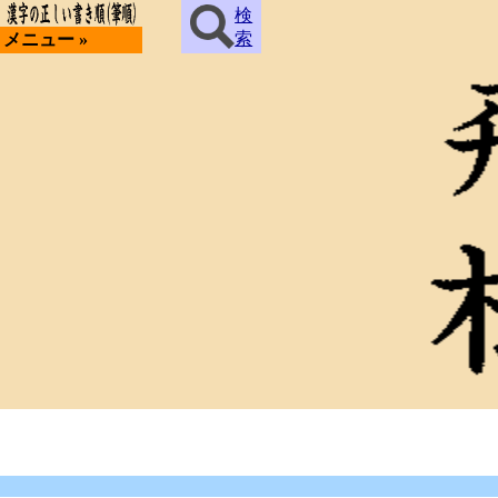
検
索
メニュー »