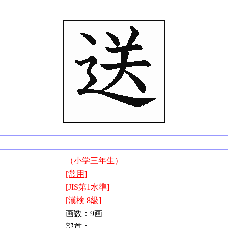
（小学三年生）
[常用]
[JIS第1水準]
[漢検 8級]
画数：9画
部首：