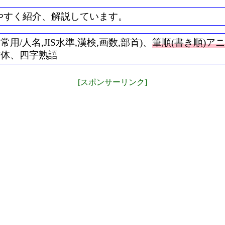
やすく紹介、解説しています。
/人名,JIS水準,漢検,画数,部首)、
筆順(書き順)ア
書体、四字熟語
[スポンサーリンク]