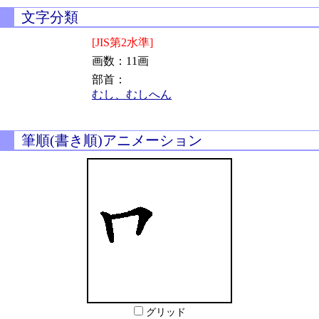
文字分類
[JIS第2水準]
画数：11画
部首：
むし、むしへん
筆順(書き順)アニメーション
グリッド