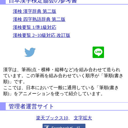
日本漢字検定協会の参考書
漢検 漢字辞典 第二版
漢検 四字熟語辞典 第二版
漢検要覧 1/準1級対応
漢検要覧 2~10級対応 改訂版
漢字は、筆画(点・横棒・縦棒など)を組み合わせて造られ
ています。この筆画を組み合わせていく順序が「筆順(書き
順)」です。
ここでは、日本において一般に通用している「筆順(書き
順)」をアニメーションを使って紹介しています。
管理者運営サイト
楽天ブックス10
、
文字拡大