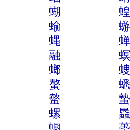
蝴
蝓
蝿
融
螂
螯
螫
螺
蟵