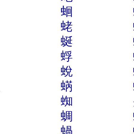
蛮
蛔
蛟
蛯
蛛
蜒
蜑
蜉
蜂
蛻
蛽
蜹
蜚
蜘
蜻
蜩
蝟
蝸