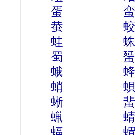
蛋
蛬
蛙
蜀
蛾
蛸
蜥
蝋
蝠