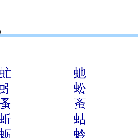
)
虻
虵
蚓
蚣
蚤
蚉
蚯
蛄
蛎
蛉