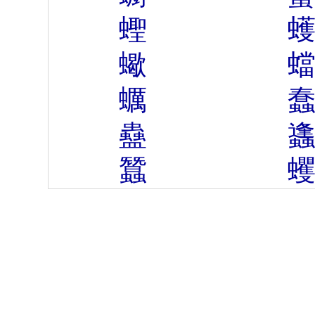
蟶
蠍
蠣
蠱
蠶