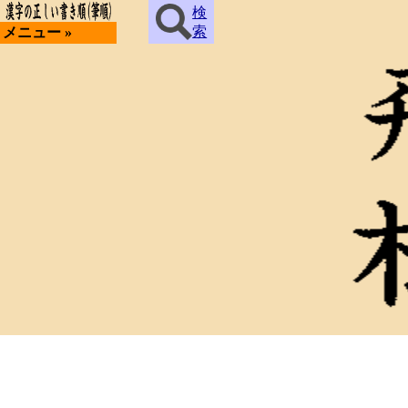
検
索
メニュー »