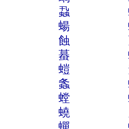
蝗
蝨
蝣
蝪
蝉
蝕
螟
蟇
螋
螘
蟋
螽
蟄
螳
蟁
蟯
蠆
蟬