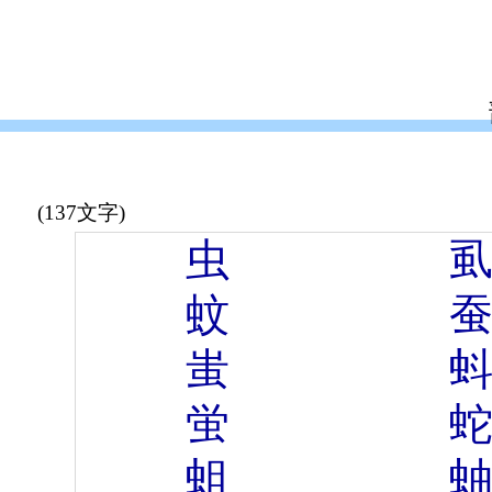
(137文字)
虫
蚊
蚩
蛍
蛆