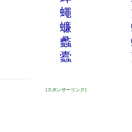
蠖
蠅
蟷
蠊
蠢
蠡
蠭
蠹
蠼
[スポンサーリンク]