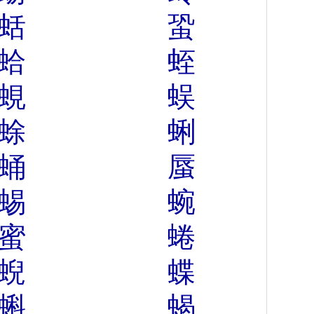
蛞
蛩
蛤
蛭
蜆
蜈
蜍
蜊
蛹
蜃
蜴
蜿
蜜
蜷
蜺
蝶
蝌
蝎