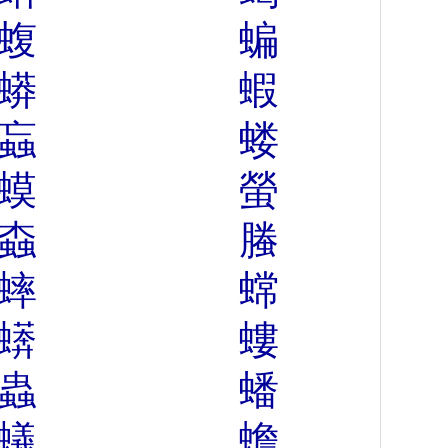
蝮
蝙
蟒
蝦
蝱
蝼
蟆
螢
螙
螣
蟀
蟐
蠎
螻
蟲
蟠
蟻
蟾