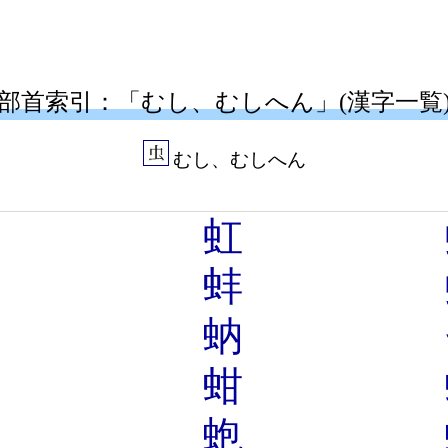
部首索引：「むし、むしへん」(漢字一覧
むし、むしへん
虱
虹
蚕
蚌
蚪
蚋
蛇
蚶
蚰
蚫