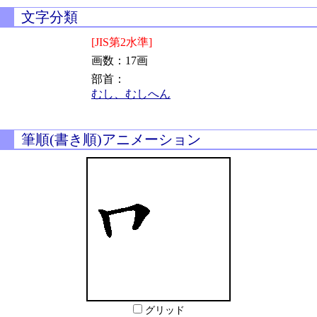
文字分類
[JIS第2水準]
画数：17画
部首：
むし、むしへん
筆順(書き順)アニメーション
グリッド