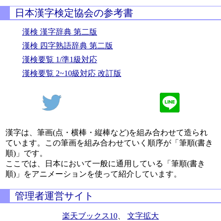
日本漢字検定協会の参考書
漢検 漢字辞典 第二版
漢検 四字熟語辞典 第二版
漢検要覧 1/準1級対応
漢検要覧 2~10級対応 改訂版
漢字は、筆画(点・横棒・縦棒など)を組み合わせて造られ
ています。この筆画を組み合わせていく順序が「筆順(書き
順)」です。
ここでは、日本において一般に通用している「筆順(書き
順)」をアニメーションを使って紹介しています。
管理者運営サイト
楽天ブックス10
、
文字拡大