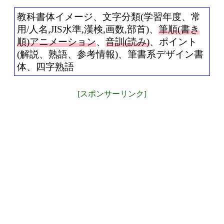
教科書体イメージ、文字分類(学習年度、常
用/人名,JIS水準,漢検,画数,部首)、
筆順(書き
順)アニメーション
、
音訓(読み)
、ポイント
(解説、熟語、参考情報)、筆書系デザイン書
体、四字熟語
[スポンサーリンク]