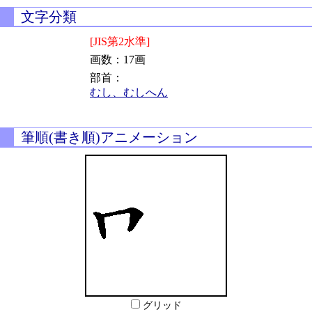
文字分類
[JIS第2水準]
画数：17画
部首：
むし、むしへん
筆順(書き順)アニメーション
グリッド