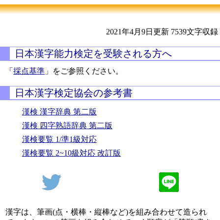
2021年4月9日更新
7539文字収録
日本漢字能力検定を受験される方へ
「
採点基準
」をご参照ください。
日本漢字検定協会の参考書
漢検 漢字辞典 第二版
漢検 四字熟語辞典 第二版
漢検要覧 1/準1級対応
漢検要覧 2~10級対応 改訂版
漢字は、筆画(点・横棒・縦棒など)を組み合わせて造られ