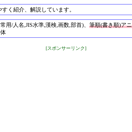
やすく紹介、解説しています。
/人名,JIS水準,漢検,画数,部首)、
筆順(書き順)ア
書体
[スポンサーリンク]