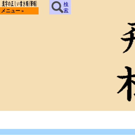
検
索
メニュー »