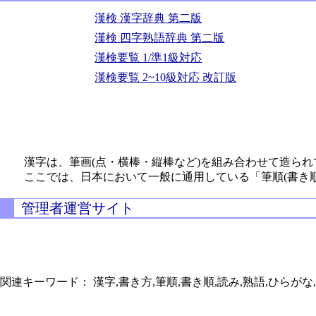
漢検 漢字辞典 第二版
漢検 四字熟語辞典 第二版
漢検要覧 1/準1級対応
漢検要覧 2~10級対応 改訂版
漢字は、筆画(点・横棒・縦棒など)を組み合わせて造られ
ここでは、日本において一般に通用している「筆順(書き
管理者運営サイト
関連キーワード： 漢字,書き方,筆順,書き順,読み,熟語,ひらがな