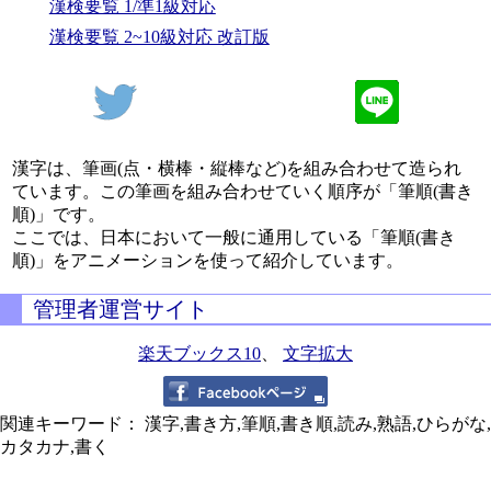
漢検要覧 1/準1級対応
漢検要覧 2~10級対応 改訂版
漢字は、筆画(点・横棒・縦棒など)を組み合わせて造られ
ています。この筆画を組み合わせていく順序が「筆順(書き
順)」です。
ここでは、日本において一般に通用している「筆順(書き
順)」をアニメーションを使って紹介しています。
管理者運営サイト
楽天ブックス10
、
文字拡大
関連キーワード： 漢字,書き方,筆順,書き順,読み,熟語,ひらがな,
カタカナ,書く