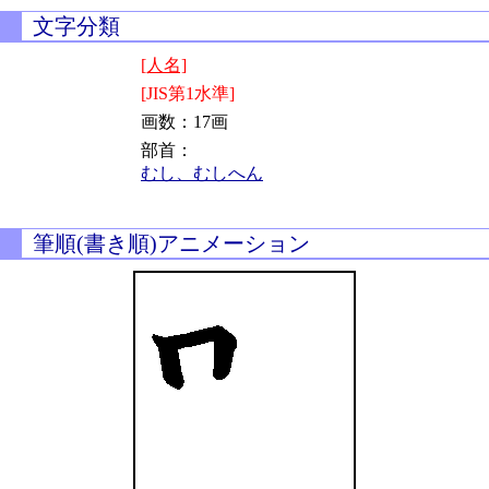
文字分類
[人名]
[JIS第1水準]
画数：17画
部首：
むし、むしへん
筆順(書き順)アニメーション