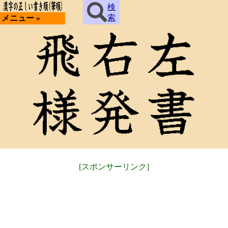
検
索
メニュー »
[スポンサーリンク]