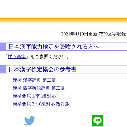
2021年4月9日更新
7539文字収録
日本漢字能力検定を受験される方へ
「
採点基準
」をご参照ください。
日本漢字検定協会の参考書
漢検 漢字辞典 第二版
漢検 四字熟語辞典 第二版
漢検要覧 1/準1級対応
漢検要覧 2~10級対応 改訂版