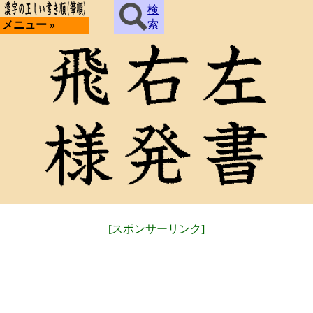
検
索
メニュー »
[スポンサーリンク]