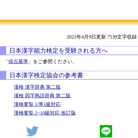
2021年4月9日更新
7539文字収録
日本漢字能力検定を受験される方へ
「
採点基準
」をご参照ください。
日本漢字検定協会の参考書
漢検 漢字辞典 第二版
漢検 四字熟語辞典 第二版
漢検要覧 1/準1級対応
漢検要覧 2~10級対応 改訂版