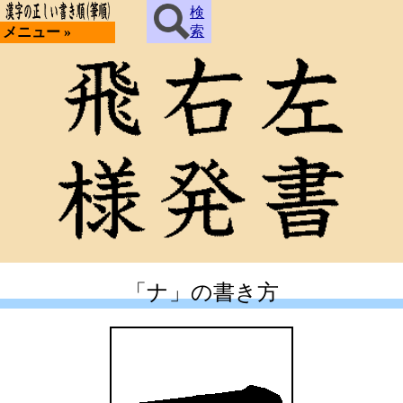
検
索
メニュー »
「ナ」の書き方