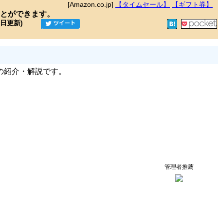
[Amazon.co.jp]
【タイムセール】
【ギフト券】
とができます。
9日更新)
の紹介・解説です。
管理者推薦