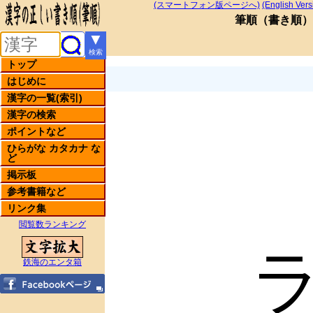
(スマートフォン版ページへ)
(English Vers
筆順
（
書き順
）
▼
検索
トップ
はじめに
漢字の一覧(索引)
漢字の検索
ポイントなど
ひらがな カタカナ な
ど
掲示板
参考書籍など
リンク集
閲覧数ランキング
鉄海のエンタ箱