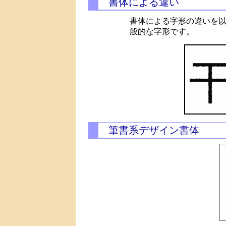
書体による違い
書体による字形の違いを
般的な字形です。
筆書系デザイン書体