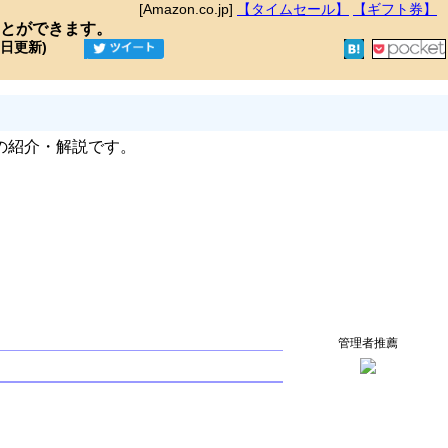
[Amazon.co.jp]
【タイムセール】
【ギフト券】
とができます。
9日更新)
の紹介・解説です。
管理者推薦