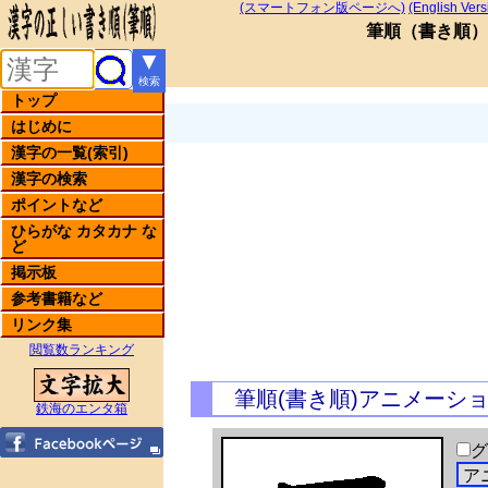
(スマートフォン版ページへ)
(English Vers
筆順
（
書き順
）
▼
検索
トップ
はじめに
漢字の一覧(索引)
漢字の検索
ポイントなど
ひらがな カタカナ な
ど
掲示板
参考書籍など
リンク集
閲覧数ランキング
筆順(書き順)アニメーシ
鉄海のエンタ箱
グ