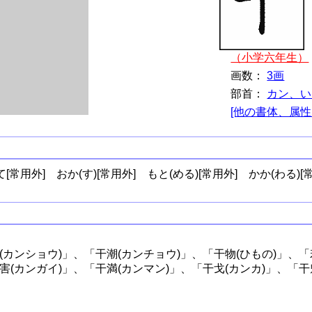
（小学六年生）
画数：
3画
部首：
カン、い
[他の書体、属性
[常用外]
おか(す)[常用外]
もと(める)[常用外]
かか(わる)[
(カンショウ)」、「干潮(カンチョウ)」、「干物(ひもの)」、「
害(カンガイ)」、「干満(カンマン)」、「干戈(カンカ)」、「干