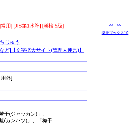
[常用]
[JIS第1水準]
[漢検 5級]
<<
>>
楽天ブックス10
ちじゅう
など]【文字拡大サイト(管理人運営)】
常用外]
若干(ジャッカン)」、
魃(カンバツ)」、「梅干