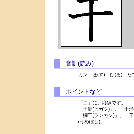
音訓(読み)
カン
ほ(す)
ひ(る)
たて
ポイントなど
「二」に、縦線です。
「干潟(ヒガタ)」、「干渉
「欄干(ランカン)」、「干
(うめぼし)」