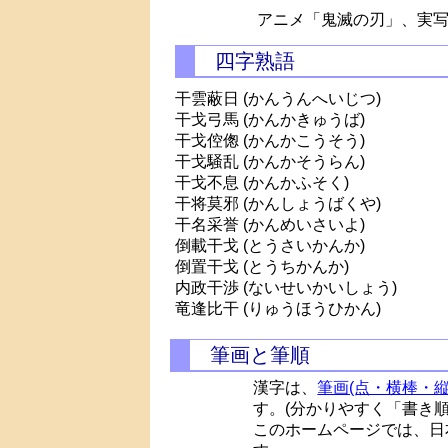
アニメ「鬼滅の刃」、実写
四字熟語
干雲蔽日 (かんうんへいじつ)
干戈弓馬 (かんかきゅうば)
干戈倥偬 (かんかこうそう)
干戈騒乱 (かんかそうらん)
干戈不息 (かんかふそく)
干将莫邪 (かんしょうばくや)
干名采誉 (かんめいさいよ)
倒載干戈 (とうさいかんか)
倒置干戈 (とうちかんか)
内政干渉 (ないせいかいしょう)
竜逢比干 (りゅうほうひかん)
筆画と筆順
漢字は、
筆画(点・横棒・縦
す。(分かりやすく「書き
このホームページでは、日