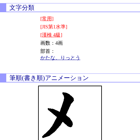
文字分類
[常用]
[JIS第1水準]
[漢検 4級]
画数：4画
部首：
かたな、りっとう
筆順(書き順)アニメーション