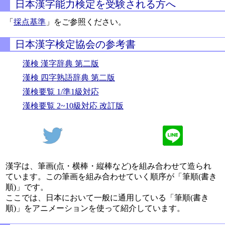
日本漢字能力検定を受験される方へ
「
採点基準
」をご参照ください。
日本漢字検定協会の参考書
漢検 漢字辞典 第二版
漢検 四字熟語辞典 第二版
漢検要覧 1/準1級対応
漢検要覧 2~10級対応 改訂版
漢字は、筆画(点・横棒・縦棒など)を組み合わせて造られ
ています。この筆画を組み合わせていく順序が「筆順(書き
順)」です。
ここでは、日本において一般に通用している「筆順(書き
順)」をアニメーションを使って紹介しています。