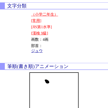
文字分類
（小学二年生）
[常用]
[JIS第1水準]
[漢検 9級]
画数：4画
部首：
ジュウ
筆順(書き順)アニメーション