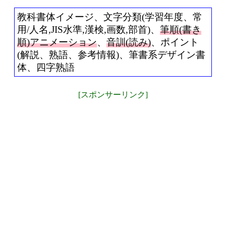
教科書体イメージ、文字分類(学習年度、常
用/人名,JIS水準,漢検,画数,部首)、
筆順(書き
順)アニメーション
、
音訓(読み)
、ポイント
(解説、熟語、参考情報)、筆書系デザイン書
体、四字熟語
[スポンサーリンク]