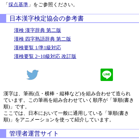
「
採点基準
」をご参照ください。
日本漢字検定協会の参考書
漢検 漢字辞典 第二版
漢検 四字熟語辞典 第二版
漢検要覧 1/準1級対応
漢検要覧 2~10級対応 改訂版
漢字は、筆画(点・横棒・縦棒など)を組み合わせて造られ
ています。この筆画を組み合わせていく順序が「筆順(書き
順)」です。
ここでは、日本において一般に通用している「筆順(書き
順)」をアニメーションを使って紹介しています。
管理者運営サイト