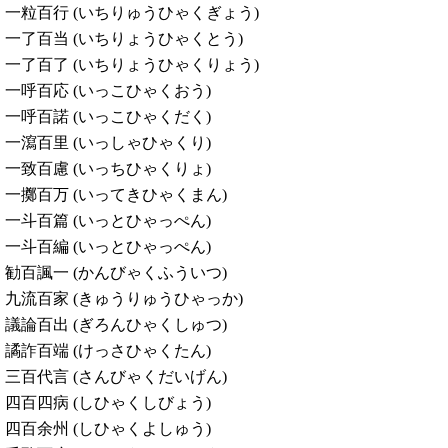
一粒百行 (いちりゅうひゃくぎょう)
一了百当 (いちりょうひゃくとう)
一了百了 (いちりょうひゃくりょう)
一呼百応 (いっこひゃくおう)
一呼百諾 (いっこひゃくだく)
一瀉百里 (いっしゃひゃくり)
一致百慮 (いっちひゃくりょ)
一擲百万 (いってきひゃくまん)
一斗百篇 (いっとひゃっぺん)
一斗百編 (いっとひゃっぺん)
勧百諷一 (かんびゃくふういつ)
九流百家 (きゅうりゅうひゃっか)
議論百出 (ぎろんひゃくしゅつ)
譎詐百端 (けっさひゃくたん)
三百代言 (さんびゃくだいげん)
四百四病 (しひゃくしびょう)
四百余州 (しひゃくよしゅう)