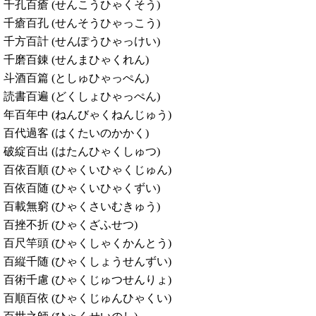
千孔百瘡 (せんこうひゃくそう)
千瘡百孔 (せんそうひゃっこう)
千方百計 (せんぽうひゃっけい)
千磨百錬 (せんまひゃくれん)
斗酒百篇 (としゅひゃっぺん)
読書百遍 (どくしょひゃっぺん)
年百年中 (ねんびゃくねんじゅう)
百代過客 (はくたいのかかく)
破綻百出 (はたんひゃくしゅつ)
百依百順 (ひゃくいひゃくじゅん)
百依百随 (ひゃくいひゃくずい)
百載無窮 (ひゃくさいむきゅう)
百挫不折 (ひゃくざふせつ)
百尺竿頭 (ひゃくしゃくかんとう)
百縦千随 (ひゃくしょうせんずい)
百術千慮 (ひゃくじゅつせんりょ)
百順百依 (ひゃくじゅんひゃくい)