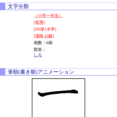
文字分類
（小学一年生）
[常用]
[JIS第1水準]
[漢検 10級]
画数：6画
部首：
しろ
筆順(書き順)アニメーション