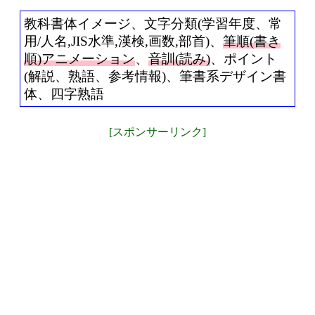
教科書体イメージ、文字分類(学習年度、常
用/人名,JIS水準,漢検,画数,部首)、
筆順(書き
順)アニメーション
、
音訓(読み)
、ポイント
(解説、熟語、参考情報)、筆書系デザイン書
体、四字熟語
[スポンサーリンク]