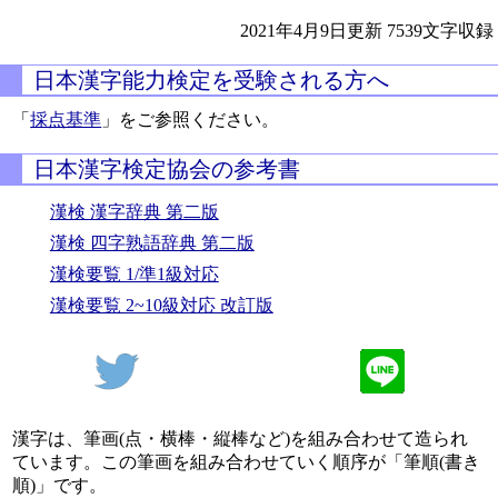
2021年4月9日更新
7539文字収録
日本漢字能力検定を受験される方へ
「
採点基準
」をご参照ください。
日本漢字検定協会の参考書
漢検 漢字辞典 第二版
漢検 四字熟語辞典 第二版
漢検要覧 1/準1級対応
漢検要覧 2~10級対応 改訂版
漢字は、筆画(点・横棒・縦棒など)を組み合わせて造られ
ています。この筆画を組み合わせていく順序が「筆順(書き
順)」です。