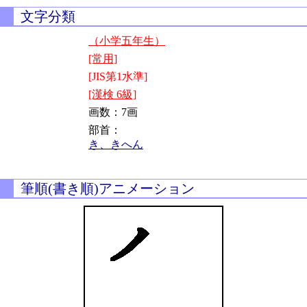
文字分類
（小学五年生）
[常用]
[JIS第1水準]
[漢検 6級]
画数：7画
部首：
き、きへん
筆順(書き順)アニメーション