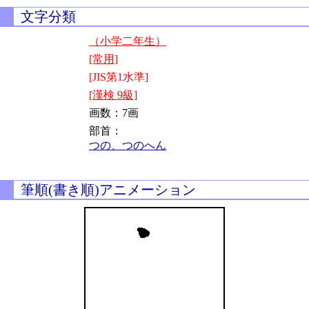
文字分類
（小学二年生）
[常用]
[JIS第1水準]
[漢検 9級]
画数：7画
部首：
つの、つのへん
筆順(書き順)アニメーション