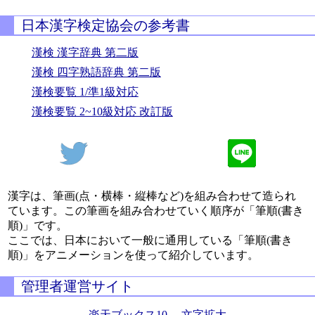
日本漢字検定協会の参考書
漢検 漢字辞典 第二版
漢検 四字熟語辞典 第二版
漢検要覧 1/準1級対応
漢検要覧 2~10級対応 改訂版
漢字は、筆画(点・横棒・縦棒など)を組み合わせて造られ
ています。この筆画を組み合わせていく順序が「筆順(書き
順)」です。
ここでは、日本において一般に通用している「筆順(書き
順)」をアニメーションを使って紹介しています。
管理者運営サイト
楽天ブックス10
、
文字拡大