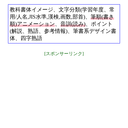
教科書体イメージ、文字分類(学習年度、常
用/人名,JIS水準,漢検,画数,部首)、
筆順(書き
順)アニメーション
、
音訓(読み)
、ポイント
(解説、熟語、参考情報)、筆書系デザイン書
体、四字熟語
[スポンサーリンク]